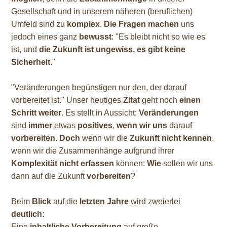
Gesellschaft und in unserem näheren (beruflichen)
Umfeld sind zu
komplex
.
Die Fragen machen
uns
jedoch eines ganz
bewusst
: "Es bleibt nicht so wie es
ist, und
die Zukunft ist ungewiss, es gibt keine
Sicherheit
."
"Veränderungen begünstigen nur den, der darauf
vorbereitet ist." Unser heutiges
Zitat
geht noch
einen
Schritt weiter
. Es stellt in Aussicht:
Veränderungen
sind
immer
etwas
positives
,
wenn wir
uns
darauf
vorbereiten
.
Doch
wenn wir die
Zukunft nicht kennen
,
wenn wir die Zusammenhänge aufgrund ihrer
Komplexität nicht erfassen
können:
Wie
sollen wir uns
dann auf die Zukunft
vorbereiten
?
Beim
Blick
auf die
letzten Jahre
wird zweierlei
deutlich:
Eine
inhaltliche Vorbereitung
auf große